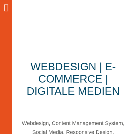
N
avigation
übersprin
g
e
n
WEBDESIGN | E-
COMMERCE |
DIGITALE MEDIEN
Webdesign, Content Management System,
Social Media, Responsive Design,